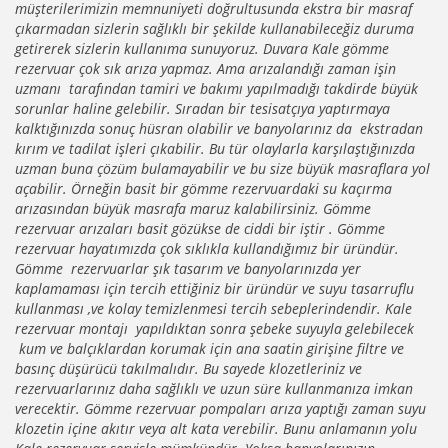
müşterilerimizin memnuniyeti doğrultusunda ekstra bir masraf
çıkarmadan sizlerin sağlıklı bir şekilde kullanabileceğiz duruma
getirerek sizlerin kullanıma sunuyoruz. Duvara Kale gömme
rezervuar çok sık arıza yapmaz. Ama arızalandığı zaman işin
uzmanı tarafından tamiri ve bakımı yapılmadığı takdirde büyük
sorunlar haline gelebilir. Sıradan bir tesisatçıya yaptırmaya
kalktığınızda sonuç hüsran olabilir ve banyolarınız da ekstradan
kırım ve tadilat işleri çıkabilir. Bu tür olaylarla karşılaştığınızda
uzman buna çözüm bulamayabilir ve bu size büyük masraflara yol
açabilir. Örneğin basit bir gömme rezervuardaki su kaçırma
arızasından büyük masrafa maruz kalabilirsiniz. Gömme
rezervuar arızaları basit gözükse de ciddi bir iştir . Gömme
rezervuar hayatımızda çok sıklıkla kullandığımız bir üründür.
Gömme rezervuarlar şık tasarım ve banyolarınızda yer
kaplamaması için tercih ettiğiniz bir üründür ve suyu tasarruflu
kullanması ,ve kolay temizlenmesi tercih sebeplerindendir. Kale
rezervuar montajı yapıldıktan sonra şebeke suyuyla gelebilecek
kum ve balçıklardan korumak için ana saatin girişine filtre ve
basınç düşürücü takılmalıdır. Bu sayede klozetleriniz ve
rezervuarlarınız daha sağlıklı ve uzun süre kullanmanıza imkan
verecektir. Gömme rezervuar pompaları arıza yaptığı zaman suyu
klozetin içine akıtır veya alt kata verebilir. Bunu anlamanın yolu