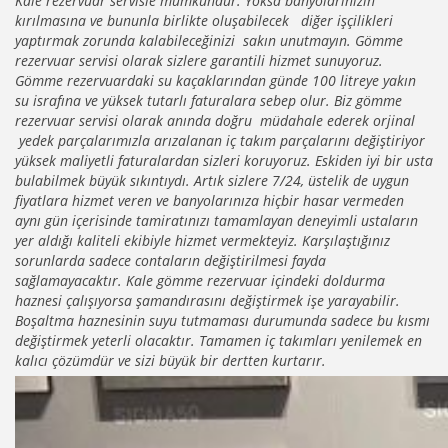
Kale rezervuar servisle mümkündür. Yoksa banyolarınızın
kırılmasına ve bununla birlikte oluşabilecek diğer işçilikleri
yaptırmak zorunda kalabileceğinizi sakın unutmayın. Gömme
rezervuar servisi olarak sizlere garantili hizmet sunuyoruz.
Gömme rezervuardaki su kaçaklarından günde 100 litreye yakın
su israfına ve yüksek tutarlı faturalara sebep olur. Biz gömme
rezervuar servisi olarak anında doğru müdahale ederek orjinal
yedek parçalarımızla arızalanan iç takım parçalarını değiştiriyor
yüksek maliyetli faturalardan sizleri koruyoruz. Eskiden iyi bir usta
bulabilmek büyük sıkıntıydı. Artık sizlere 7/24, üstelik de uygun
fiyatlara hizmet veren ve banyolarınıza hiçbir hasar vermeden
aynı gün içerisinde tamiratınızı tamamlayan deneyimli ustaların
yer aldığı kaliteli ekibiyle hizmet vermekteyiz. Karşılaştığınız
sorunlarda sadece contaların değiştirilmesi fayda
sağlamayacaktır. Kale gömme rezervuar içindeki doldurma
haznesi çalışıyorsa şamandırasını değiştirmek işe yarayabilir.
Boşaltma haznesinin suyu tutmaması durumunda sadece bu kısmı
değiştirmek yeterli olacaktır. Tamamen iç takımları yenilemek en
kalıcı çözümdür ve sizi büyük bir dertten kurtarır.