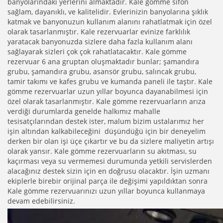
banyolarındaki yerlerini almaktadır. Kale gömme sifon
sağlam, dayanıklı, ve kalitelidir. Evlerinizin banyolarına şıklık
katmak ve banyonuzun kullanım alanını rahatlatmak için özel
olarak tasarlanmıştır. Kale rezervuarlar evinize farklılık
yaratacak banyonuzda sizlere daha fazla kullanım alanı
sağlayarak sizleri çok çok rahatlatacaktır. Kale gömme
rezervuar 6 ana gruptan oluşmaktadır bunlar; şamandıra
grubu, şamandıra grubu, asansör grubu, salıncak grubu,
tamir takımı ve kafes grubu ve kumanda paneli ile taştır. Kale
gömme rezervuarlar uzun yıllar boyunca dayanabilmesi için
özel olarak tasarlanmıştır. Kale gömme rezervuarların arıza
verdiği durumlarda genelde halkımız mahalle
tesisatçılarından destek ister, malum bizim ustalarımız her
işin altından kalkabileceğini düşündüğü için bir deneyelim
derken bir olan işi üçe çıkartır ve bu da sizlere maliyetin artışı
olarak yansır. Kale gömme rezervuarların su akıtması, su
kaçırması veya su vermemesi durumunda yetkili servislerden
alacağınız destek sizin için en doğrusu olacaktır. İşin uzmanı
ekiplerle birebir orijinal parça ile değişimi yapıldıktan sonra
Kale gömme rezervuarınızı uzun yıllar boyunca kullanmaya
devam edebilirsiniz.