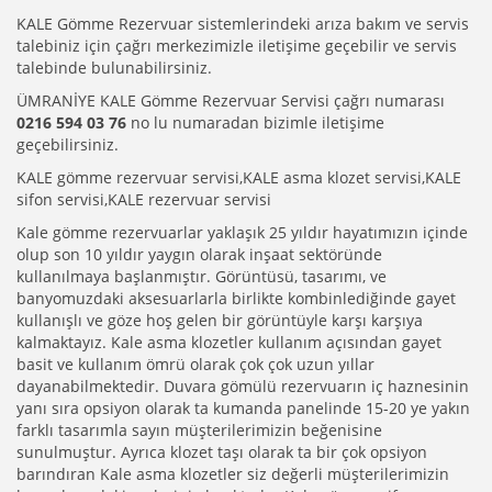
KALE Gömme Rezervuar sistemlerindeki arıza bakım ve servis
talebiniz için çağrı merkezimizle iletişime geçebilir ve servis
talebinde bulunabilirsiniz.
ÜMRANİYE KALE Gömme Rezervuar Servisi çağrı numarası
0216 594 03 76
no lu numaradan bizimle iletişime
geçebilirsiniz.
KALE gömme rezervuar servisi,KALE asma klozet servisi,KALE
sifon servisi,KALE rezervuar servisi
Kale gömme rezervuarlar yaklaşık 25 yıldır hayatımızın içinde
olup son 10 yıldır yaygın olarak inşaat sektöründe
kullanılmaya başlanmıştır. Görüntüsü, tasarımı, ve
banyomuzdaki aksesuarlarla birlikte kombinlediğinde gayet
kullanışlı ve göze hoş gelen bir görüntüyle karşı karşıya
kalmaktayız. Kale asma klozetler kullanım açısından gayet
basit ve kullanım ömrü olarak çok çok uzun yıllar
dayanabilmektedir. Duvara gömülü rezervuarın iç haznesinin
yanı sıra opsiyon olarak ta kumanda panelinde 15-20 ye yakın
farklı tasarımla sayın müşterilerimizin beğenisine
sunulmuştur. Ayrıca klozet taşı olarak ta bir çok opsiyon
barındıran Kale asma klozetler siz değerli müşterilerimizin