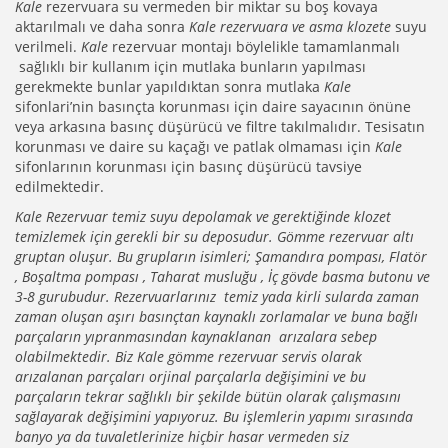
Kale
rezervuara su vermeden bir miktar su boş kovaya
aktarılmalı ve daha sonra
Kale rezervuara ve asma klozete
suyu
verilmeli.
Kale
rezervuar montajı böylelikle tamamlanmalı
sağlıklı bir kullanım için mutlaka bunların yapılması
gerekmekte bunlar yapıldıktan sonra mutlaka
Kale
sifonlari’nin basınçta korunması için daire sayacının önüne
veya arkasına basınç düşürücü ve filtre takılmalıdır. Tesisatın
korunması ve daire su kaçağı ve patlak olmaması için
Kale
sifonlarının korunması için basınç düşürücü tavsiye
edilmektedir.
Kale Rezervuar temiz suyu depolamak ve gerektiğinde klozet
temizlemek için gerekli bir su deposudur. Gömme rezervuar altı
gruptan oluşur. Bu grupların isimleri; Şamandıra pompası, Flatör
, Boşaltma pompası , Taharat musluğu , İç gövde basma butonu ve
3-8 gurubudur. Rezervuarlarınız temiz yada kirli sularda zaman
zaman oluşan aşırı basınçtan kaynaklı zorlamalar ve buna bağlı
parçaların yıpranmasından kaynaklanan arızalara sebep
olabilmektedir. Biz Kale gömme rezervuar servis olarak
arızalanan parçaları orjinal parçalarla değişimini ve bu
parçaların tekrar sağlıklı bir şekilde bütün olarak çalışmasını
sağlayarak değişimini yapıyoruz. Bu işlemlerin yapımı sırasında
banyo ya da tuvaletlerinize hiçbir hasar vermeden siz