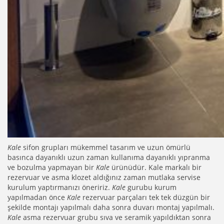
Kale
sifon grupları mükemmel tasarım ve uzun ömürlü
basınca dayanıklı uzun zaman kullanıma dayanıklı yıpranma
ve bozulma yapmayan bir
Kale
ürünüdür. Kale markalı bir
rezervuar ve asma klozet aldığınız zaman mutlaka servise
kurulum yaptırmanızı öneririz.
Kale
gurubu kurum
yapılmadan önce
Kale
rezervuar parçaları tek tek düzgün bir
şekilde montajı yapılmalı daha sonra duvarı montaj yapılmalı.
Kale
asma rezervuar grubu sıva ve seramik yapıldıktan sonra