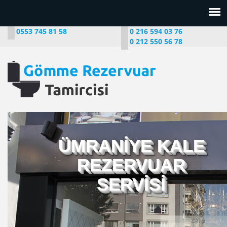
0553 745 81 58
0 216 594 03 76
0 212 550 56 78
ÜMRANİYE KALE
REZERVUAR
SERVİSİ