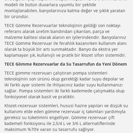
modeli ile bütün duvarlara uyumlu bir şekilde
montajlanabilen, banyolarınıza katma değer ve şıklık yaratan
bir üründür.
TECE Gömme Rezervuarlar teknolojinin geldiği son noktayı
referans alarak üretim bandından çıkarılan, parça ve
malzeme kalitesi olarak alanın en iyilerindendir. Banyolarınız
TECE Gömme Rezervuar ile ferahlık kazanırken kullanım alanı
olarak ta büyük bir artı sunmaktadır. Banyo da ekstra yer
kaplamayan şık, kullanışlı ve pratik bir klozet sifon sistemidir.
TECE Gömme Rezervuarlar da Su Tasarrufun da Yeni Dönem
TECE gömme rezervuarı çalıştıran pompa sistemleri
teknolojinin son ürünü olup gerektiği kadar suyu depolar ve
iki farklı ayar sistemi ile ihtiyacınız kadar suyu kullanmanızı
sağlar. Pompa sistemleri iki farklı kademede çalışmakta olup
fonksiyonel olarak basit ve pratiktir.
Klozet-rezervuar sistemleri, hususi hazne yapıları ve düşük su
kullanımı elde eden gömme rezervuar iç takımları yardımıyla
gereksiz su tüketimini engelliyor. Gömme rezervuar çift
kademeli fonksiyonu ile 2,5/4 L ve 3/6 L alternatiflerinde
maksimum %70’e varan su tasarrufu sağlıyor.