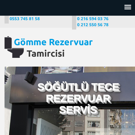
0553 745 81 58
0 216 594 03 76
0 212 550 56 78
SÖĞÜTLÜ TECE
REZERVUAR
SERVİS