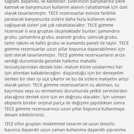
sağlam, dayanıklı, ve kalitelidir. Evlerinizin banyolarına şıklık
katmak ve banyonuzun kullanım alanını rahatlatmak için özel
olarak tasarlanmıştır. TECE rezervuarlar evinize farklılık
yaratacak banyonuzda sizlere daha fazla kullanım alanı
sağlayarak sizleri çok çok rahatlatacaktır. TECE gömme
rezervuar 6 ana gruptan oluşmaktadır bunlar; şamandıra
grubu, şamandıra grubu, asansör grubu, salıncak grubu,
tamir takımı ve kafes grubu ve kumanda paneli ile taştır. TECE
gömme rezervuarlar uzun yıllar boyunca dayanabilmesi için
özel olarak tasarlanmıştır. TECE gömme rezervuarların arıza
verdiği durumlarda genelde halkımız mahalle
tesisatçılarından destek ister, malum bizim ustalarımız her
işin altından kalkabileceğini düşündüğü için bir deneyelim
derken bir olan işi üçe çıkartır ve bu da sizlere maliyetin artışı
olarak yansır. TECE gömme rezervuarların su akıtması, su
kaçırması veya su vermemesi durumunda yetkili servislerden
alacağınız destek sizin için en doğrusu olacaktır. İşin uzmanı
ekiplerle birebir orijinal parça ile değişimi yapıldıktan sonra
TECE gömme rezervuarınızı uzun yıllar boyunca kullanmaya
devam edebilirsiniz.
TECE
sifon grupları mükemmel tasarım ve uzun ömürlü
basınca dayanıklı uzun zaman kullanıma dayanıklı yıpranma