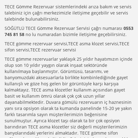
TECE Gömme Rezervuar sistemlerindeki arıza bakım ve servis
talebiniz için çağrı merkezimizle iletişime geçebilir ve servis
talebinde bulunabilirsiniz.
SÖĞÜTLÜ TECE Gömme Rezervuar Servisi çağrı numarası
0553
745 81 58
no lu numaradan bizimle iletişime geçebilirsiniz.
TECE gömme rezervuar servisi,TECE asma klozet servisi,TECE
sifon servisi,TECE rezervuar servisi
TECE gömme rezervuarlar yaklaşık 25 yıldır hayatımızın içinde
olup son 10 yıldır yaygın olarak inşaat sektöründe
kullanılmaya başlanmıştır. Görüntüsü, tasarımı, ve
banyomuzdaki aksesuarlarla birlikte kombinlediğinde gayet
kullanışlı ve göze hoş gelen bir görüntüyle karşı karşıya
kalmaktayız. TECE asma klozetler kullanım açısından gayet
basit ve kullanım ömrü olarak çok çok uzun yıllar
dayanabilmektedir. Duvara gömülü rezervuarın iç haznesinin
yanı sıra opsiyon olarak ta kumanda panelinde 15-20 ye yakın
farklı tasarımla sayın müşterilerimizin beğenisine
sunulmuştur. Ayrıca klozet taşı olarak ta bir çok opsiyon
barındıran TECE asma klozetler siz değerli müşterilerimizin
banyolarındaki yerlerini almaktadır. TECE gömme sifon