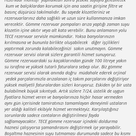
kum ve balçıklardan korumak için ana saatin girişine filtre ve
basınç düşürücü takılmalıdır. Bu sayede klozetleriniz ve
rezervuarlarınız daha sağlıklı ve uzun süre kullanmanıza imkan
verecektir. Gömme rezervuar pompaları arıza yaptığı zaman suyu
klozetin içine akıtır veya alt kata verebilir. Bunu anlamanın yolu
TECE rezervuar servisle mümkündür. Yoksa banyolarınızın
kırılmasına ve bununla birlikte oluşabilecek diğer işçilikleri
yaptırmak zorunda kalabileceğinizi sakın unutmayın. Gömme
rezervuar servisi olarak sizlere garantili hizmet sunuyoruz.
Gömme rezervuardaki su kaçaklarından günde 100 litreye yakın
su israfına ve yüksek tutarlı faturalara sebep olur. Biz gömme
rezervuar servisi olarak anında doğru müdahale ederek orjinal
yedek parçalarımızla arızalanan iç takım parçalarını değiştiriyor
yüksek maliyetli faturalardan sizleri koruyoruz. Eskiden iyi bir usta
bulabilmek büyük sıkıntıydı. Artık sizlere 7/24, üstelik de uygun
fiyatlara hizmet veren ve banyolarınıza hiçbir hasar vermeden
aynı gün içerisinde tamiratınızı tamamlayan deneyimli ustaların
yer aldığı kaliteli ekibiyle hizmet vermekteyiz. Karşılaştığınız
sorunlarda sadece contaların değiştirilmesi fayda
sağlamayacaktır. TECE gömme rezervuar içindeki doldurma
haznesi çalışıyorsa şamandırasını değiştirmek işe yarayabilir.
Boşaltma haznesinin suyu tutmaması durumunda sadece bu kısmı