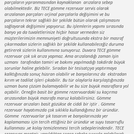
parçaların yıpranmasından kaynaklanan arızalara sebep
olabilmektedir. Biz TECE gömme rezervuar servis olarak
arızalanan parçaları orjinal parçalarla değişimini ve bu
parçaların tekrar sağlıklı bir şekilde bütün olarak çalışmasını
sağlayarak değişimini yapıyoruz. Bu işlemlerin yapımı sırasında
banyo ya da tuvaletlerinize hiçbir hasar vermeden siz
müşterilerimizin memnuniyeti doğrultusunda ekstra bir masraf
çıkarmadan sizlerin sağlıklı bir şekilde kullanabileceğiz duruma
getirerek sizlerin kullanımına sunuyoruz. Duvara TECE gömme
rezervuar çok sık arıza yapmaz. Ama arızalandığı zaman işin
uzmanı tarafından tamiri ve bakımı yapılmadığı takdirde büyük
sorunlar haline gelebilir. Sıradan bir tesisatçıya yaptırmaya
kalktığınızda sonuç hüsran olabilir ve banyolarınız da ekstradan
kırım ve tadilat işleri çıkabilir. Bu tür olaylarla karşılaştığınızda
uzman buna çözüm bulamayabilir ve bu size büyük masraflara yol
açabilir. Örneğin basit bir gömme rezervuardaki su kaçırma
arızasından büyük masrafa maruz kalabilirsiniz. Gömme
rezervuar arızaları basit gözükse de ciddi bir iştir . Gömme
rezervuar hayatımızda çok sıklıkla kullandığımız bir üründür.
Gömme rezervuarlar şık tasarım ve banyolarınızda yer
kaplamaması için tercih ettiğiniz bir üründür ve suyu tasarruflu
kullanması ,ve kolay temizlenmesi tercih sebeplerindendir. TECE
rezervuar montajı yapıldıktan sonra şebeke suyuyla gelebilecek