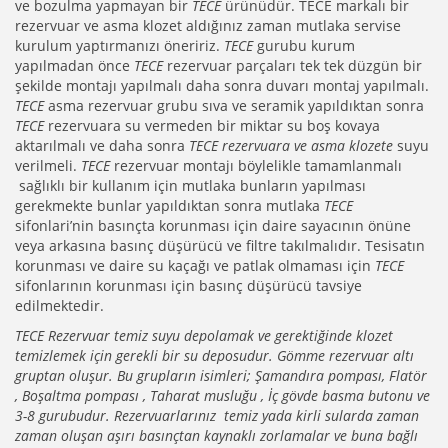
ve bozulma yapmayan bir
TECE
ürünüdür. TECE markalı bir
rezervuar ve asma klozet aldığınız zaman mutlaka servise
kurulum yaptırmanızı öneririz.
TECE
gurubu kurum
yapılmadan önce
TECE
rezervuar parçaları tek tek düzgün bir
şekilde montajı yapılmalı daha sonra duvarı montaj yapılmalı.
TECE
asma rezervuar grubu sıva ve seramik yapıldıktan sonra
TECE
rezervuara su vermeden bir miktar su boş kovaya
aktarılmalı ve daha sonra
TECE rezervuara ve asma klozete
suyu
verilmeli.
TECE
rezervuar montajı böylelikle tamamlanmalı
sağlıklı bir kullanım için mutlaka bunların yapılması
gerekmekte bunlar yapıldıktan sonra mutlaka
TECE
sifonlari’nin basınçta korunması için daire sayacının önüne
veya arkasına basınç düşürücü ve filtre takılmalıdır. Tesisatın
korunması ve daire su kaçağı ve patlak olmaması için
TECE
sifonlarının korunması için basınç düşürücü tavsiye
edilmektedir.
TECE Rezervuar temiz suyu depolamak ve gerektiğinde klozet
temizlemek için gerekli bir su deposudur. Gömme rezervuar altı
gruptan oluşur. Bu grupların isimleri; Şamandıra pompası, Flatör
, Boşaltma pompası , Taharat musluğu , İç gövde basma butonu ve
3-8 gurubudur. Rezervuarlarınız temiz yada kirli sularda zaman
zaman oluşan aşırı basınçtan kaynaklı zorlamalar ve buna bağlı