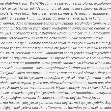
p olabilmektedir. Biz VİTRA gömme rezervuar servis olarak arızalanan
 tekrar sağlıklı bir şekilde bütün olarak çalışmasını sağlayarak değişim
tuvaletlerinize hiçbir hasar vermeden siz müşterilerimizin memnuniyeti
lıklı bir şekilde kullanabileceğiz duruma getirerek sizlerin kullanımın
a yapmaz. Ama arızalandığı zaman işin uzmanı tarafından tamiri ve b
ıradan bir tesisatçıya yaptırmaya kalktığınızda sonuç hüsran olabilir ve
ilir. Bu tür olaylarla karşılaştığınızda uzman buna çözüm bulamayabilir
r gömme rezervuardaki su kaçırma arızasından büyük masrafa maruz
 de ciddi bir iştir . Gömme rezervuar hayatımızda çok sıklıkla kullandığ
ızda yer kaplamaması için tercih ettiğiniz bir üründür ve suyu tasarru
ndir. VİTRA rezervuar montajı yapıldıktan sonra şebeke suyuyla gelebil
ve basınç düşürücü takılmalıdır. Bu sayede klozetleriniz ve rezervuarlar
ömme rezervuar pompaları arıza yaptığı zaman suyu klozetin içine akıtı
r servisle mümkündür. Yoksa banyolarınızın kırılmasına ve bununla birl
ileceğinizi sakın unutmayın. Gömme rezervuar servisi olarak sizlere gar
 günde 100 litreye yakın su israfına ve yüksek tutarlı faturalara sebe
hale ederek orjinal yedek parçalarımızla arızalanan iç takım parçalar
ruz. Eskiden iyi bir usta bulabilmek büyük sıkıntıydı. Artık sizlere 7/24, 
ir hasar vermeden aynı gün içerisinde tamiratınızı tamamlayan deneyiml
. Karşılaştığınız sorunlarda sadece contaların değiştirilmesi fayda
rma haznesi çalışıyorsa şamandırasını değiştirmek işe yarayabilir. Bo
eğiştirmek yeterli olacaktır. Tamamen iç takımları yenilemek en kalıc