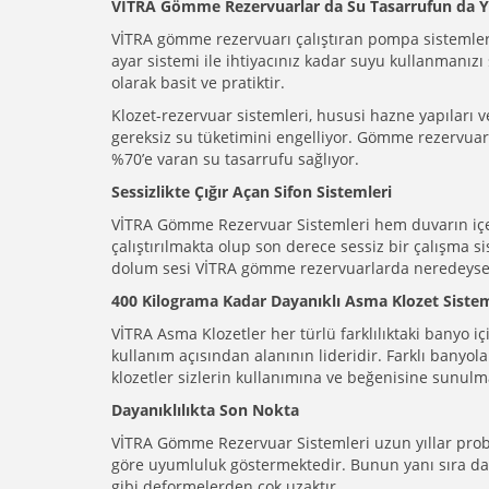
VİTRA Gömme Rezervuarlar da Su Tasarrufun da 
VİTRA gömme rezervuarı çalıştıran pompa sistemleri 
ayar sistemi ile ihtiyacınız kadar suyu kullanmanızı
olarak basit ve pratiktir.
Klozet-rezervuar sistemleri, hususi hazne yapıları
gereksiz su tüketimini engelliyor. Gömme rezervuar 
%70’e varan su tasarrufu sağlıyor.
Sessizlikte Çığır Açan Sifon Sistemleri
VİTRA Gömme Rezervuar Sistemleri hem duvarın içer
çalıştırılmakta olup son derece sessiz bir çalışma si
dolum sesi VİTRA gömme rezervuarlarda neredeyse s
400 Kilograma Kadar Dayanıklı Asma Klozet Sistem
VİTRA Asma Klozetler her türlü farklılıktaki banyo i
kullanım açısından alanının lideridir. Farklı banyola
klozetler sizlerin kullanımına ve beğenisine sunulm
Dayanıklılıkta Son Nokta
VİTRA Gömme Rezervuar Sistemleri uzun yıllar probl
göre uyumluluk göstermektedir. Bunun yanı sıra d
gibi deformelerden çok uzaktır.