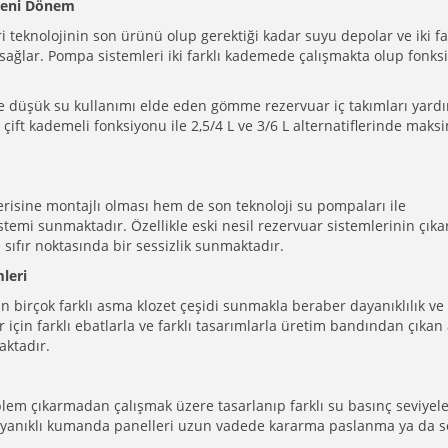
Yeni Dönem
teknolojinin son ürünü olup gerektiği kadar suyu depolar ve iki fa
 sağlar. Pompa sistemleri iki farklı kademede çalışmakta olup fonks
 ve düşük su kullanımı elde eden gömme rezervuar iç takımları yard
çift kademeli fonksiyonu ile 2,5/4 L ve 3/6 L alternatiflerinde mak
isine montajlı olması hem de son teknoloji su pompaları ile
stemi sunmaktadır. Özellikle eski nesil rezervuar sistemlerinin çıka
ıfır noktasında bir sessizlik sunmaktadır.
leri
çin birçok farklı asma klozet çeşidi sunmakla beraber dayanıklılık ve
r için farklı ebatlarla ve farklı tasarımlarla üretim bandından çıka
aktadır.
em çıkarmadan çalışmak üzere tasarlanıp farklı su basınç seviyel
ayanıklı kumanda panelleri uzun vadede kararma paslanma ya da 