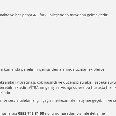
kta ve her parça 4-5 farklı bileşenden meydana gelmektedir.
ı kumanda panelinin içerisinden alanında uzman ekiplerce
amları yıpratması, çok basınçlı ve düzensiz su akışı, şebeke suyu
erebilmektedir. VİTRAnın geniş servis ağı sizlere bu hususta hızlı ka
ktadır.
e servis talebiniz için çağrı merkezimizle iletişime geçebilir ve s
ı numarası
0553 745 81 58
no lu numaradan bizimle iletişime