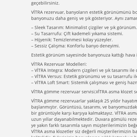
geçebilirsiniz.
VİTRA rezervuar, banyoların estetik görünümünü bo
banyonuzu daha geniş ve şık gösteriyor. Aynı zama
– Sleek Tasarım: Minimalist çizgiler ve şık görünüm.
– Su Tasarrufu: Çift kademeli yıkama sistemi.
– Hijyenik: Temizlenmesi kolay yüzeyler.
– Sessiz Çalışma: Konforlu banyo deneyimi.
Estetik görünüm sayesinde banyonuza kattığı hava 
VİTRA Rezervuar Modelleri:
– VİTRA Integra: Modern çizgileri ve şık tasarımı ile 
– VİTRA Versus: Estetik görünümü ve su tasarrufu ile
– VİTRA Loft Smart: Sistemik çalışması ve geniş hazn
VİTRA gömme rezervuar servisi,VİTRA asma klozet ser
VİTRA gömme rezervuarlar yaklaşık 25 yıldır hayatım
başlanmıştır. Görüntüsü, tasarımı, ve banyomuzdaki 
bir görüntüyle karşı karşıya kalmaktayız. VİTRA asm
uzun yıllar dayanabilmektedir. Duvara gömülü reze
ye yakın farklı tasarımla sayın müşterilerimizin beğ
VİTRA asma klozetler siz değerli müşterilerimizin b