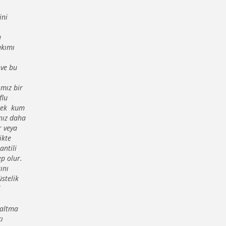
ini
a
akımı
 ve bu
ımız bir
flu
ecek kum
ınız daha
r veya
ikte
antili
p olur.
ını
üstelik
i
şaltma
ı