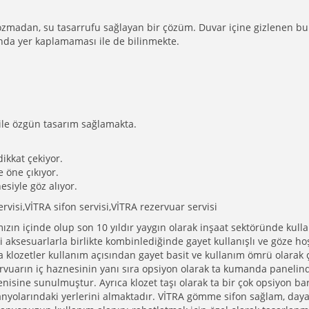
zmadan, su tasarrufu sağlayan bir çözüm. Duvar içine gizlenen bu
nda yer kaplamaması ile de bilinmekte.
ile özgün tasarım sağlamakta.
dikkat çekiyor.
 öne çıkıyor.
esiyle göz alıyor.
visi,VİTRA sifon servisi,VİTRA rezervuar servisi
ızın içinde olup son 10 yıldır yaygın olarak inşaat sektöründe kull
aksesuarlarla birlikte kombinlediğinde gayet kullanışlı ve göze ho
a klozetler kullanım açısından gayet basit ve kullanım ömrü olarak 
rvuarın iç haznesinin yanı sıra opsiyon olarak ta kumanda panelin
enisine sunulmuştur. Ayrıca klozet taşı olarak ta bir çok opsiyon ba
anyolarındaki yerlerini almaktadır. VİTRA gömme sifon sağlam, dayan