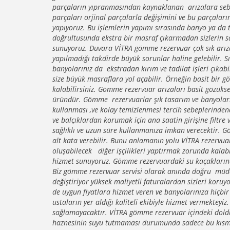
parçaların yıpranmasından kaynaklanan arızalara sebe
parçaları orjinal parçalarla değişimini ve bu parçaların
yapıyoruz. Bu işlemlerin yapımı sırasında banyo ya da 
doğrultusunda ekstra bir masraf çıkarmadan sizlerin sağ
sunuyoruz. Duvara VİTRA gömme rezervuar çok sık arız
yapılmadığı takdirde büyük sorunlar haline gelebilir. S
banyolarınız da ekstradan kırım ve tadilat işleri çıkab
size büyük masraflara yol açabilir. Örneğin basit bi
kalabilirsiniz. Gömme rezervuar arızaları basit gözükse
üründür. Gömme rezervuarlar şık tasarım ve banyoların
kullanması ,ve kolay temizlenmesi tercih sebeplerinde
ve balçıklardan korumak için ana saatin girişine filtre 
sağlıklı ve uzun süre kullanmanıza imkan verecektir. G
alt kata verebilir. Bunu anlamanın yolu VİTRA rezervua
oluşabilecek diğer işçilikleri yaptırmak zorunda kalab
hizmet sunuyoruz. Gömme rezervuardaki su kaçaklarından
Biz gömme rezervuar servisi olarak anında doğru müda
değiştiriyor yüksek maliyetli faturalardan sizleri koruyo
de uygun fiyatlara hizmet veren ve banyolarınıza hiçb
ustaların yer aldığı kaliteli ekibiyle hizmet vermekteyiz
sağlamayacaktır. VİTRA gömme rezervuar içindeki doldu
haznesinin suyu tutmaması durumunda sadece bu kısmı d