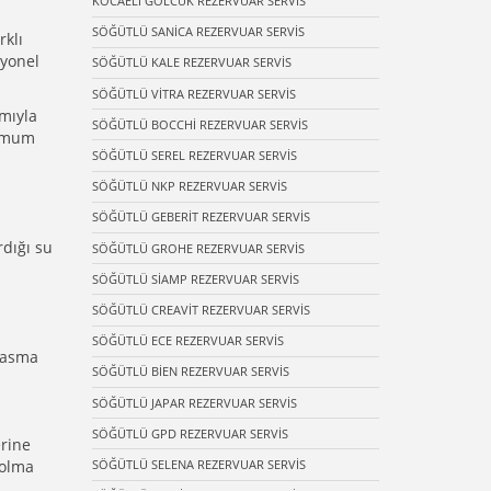
KOCAELİ GÖLCÜK REZERVUAR SERVİS
SÖĞÜTLÜ SANİCA REZERVUAR SERVİS
rklı
iyonel
SÖĞÜTLÜ KALE REZERVUAR SERVİS
SÖĞÜTLÜ VİTRA REZERVUAR SERVİS
ımıyla
SÖĞÜTLÜ BOCCHİ REZERVUAR SERVİS
simum
SÖĞÜTLÜ SEREL REZERVUAR SERVİS
SÖĞÜTLÜ NKP REZERVUAR SERVİS
SÖĞÜTLÜ GEBERİT REZERVUAR SERVİS
rdığı su
SÖĞÜTLÜ GROHE REZERVUAR SERVİS
SÖĞÜTLÜ SİAMP REZERVUAR SERVİS
SÖĞÜTLÜ CREAVİT REZERVUAR SERVİS
SÖĞÜTLÜ ECE REZERVUAR SERVİS
n asma
SÖĞÜTLÜ BİEN REZERVUAR SERVİS
SÖĞÜTLÜ JAPAR REZERVUAR SERVİS
SÖĞÜTLÜ GPD REZERVUAR SERVİS
erine
SÖĞÜTLÜ SELENA REZERVUAR SERVİS
solma