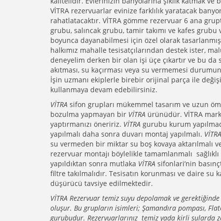
kalitelidir. Evlerinizin banyolarına şıklık katmak v
VİTRA rezervuarlar evinize farklılık yaratacak banyo
rahatlatacaktır. VİTRA gömme rezervuar 6 ana gru
grubu, salıncak grubu, tamir takımı ve kafes grubu 
boyunca dayanabilmesi için özel olarak tasarlanmı
halkımız mahalle tesisatçılarından destek ister, ma
deneyelim derken bir olan işi üçe çıkartır ve bu da 
akıtması, su kaçırması veya su vermemesi durumunda 
İşin uzmanı ekiplerle birebir orijinal parça ile de
kullanmaya devam edebilirsiniz.
VİTRA
sifon grupları mükemmel tasarım ve uzun ömü
bozulma yapmayan bir
VİTRA
ürünüdür. VİTRA marka
yaptırmanızı öneririz.
VİTRA
gurubu kurum yapılma
yapılmalı daha sonra duvarı montaj yapılmalı.
VİTR
su vermeden bir miktar su boş kovaya aktarılmalı 
rezervuar montajı böylelikle tamamlanmalı sağlıklı
yapıldıktan sonra mutlaka
VİTRA
sifonlari’nin bası
filtre takılmalıdır. Tesisatın korunması ve daire su
düşürücü tavsiye edilmektedir.
VİTRA Rezervuar temiz suyu depolamak ve gerektiğinde 
oluşur. Bu grupların isimleri; Şamandıra pompası, Fla
gurubudur. Rezervuarlarınız temiz yada kirli sularda 