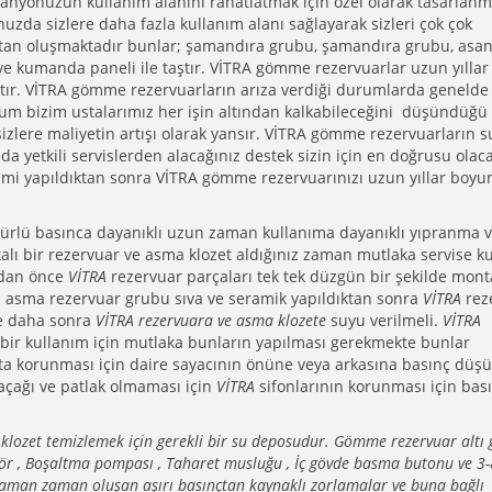
e banyonuzun kullanım alanını rahatlatmak için özel olarak tasarlanmı
nuzda sizlere daha fazla kullanım alanı sağlayarak sizleri çok çok
ptan oluşmaktadır bunlar; şamandıra grubu, şamandıra grubu, asa
ve kumanda paneli ile taştır. VİTRA gömme rezervuarlar uzun yıllar
ştır. VİTRA gömme rezervuarların arıza verdiği durumlarda genelde
lum bizim ustalarımız her işin altından kalkabileceğini düşündüğü i
sizlere maliyetin artışı olarak yansır. VİTRA gömme rezervuarların s
yetkili servislerden alacağınız destek sizin için en doğrusu olaca
ğişimi yapıldıktan sonra VİTRA gömme rezervuarınızı uzun yıllar boyu
rlü basınca dayanıklı uzun zaman kullanıma dayanıklı yıpranma 
lı bir rezervuar ve asma klozet aldığınız zaman mutlaka servise 
dan önce
VİTRA
rezervuar parçaları tek tek düzgün bir şekilde mont
A
asma rezervuar grubu sıva ve seramik yapıldıktan sonra
VİTRA
rez
ve daha sonra
VİTRA rezervuara ve asma klozete
suyu verilmeli.
VİTRA
 bir kullanım için mutlaka bunların yapılması gerekmekte bunlar
nçta korunması için daire sayacının önüne veya arkasına basınç düş
 kaçağı ve patlak olmaması için
VİTRA
sifonlarının korunması için bas
klozet temizlemek için gerekli bir su deposudur. Gömme rezervuar altı
tör , Boşaltma pompası , Taharet musluğu , İç gövde basma butonu ve 3-
zaman zaman oluşan aşırı basınçtan kaynaklı zorlamalar ve buna bağlı