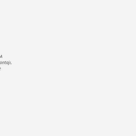
RA
ontajı,
e