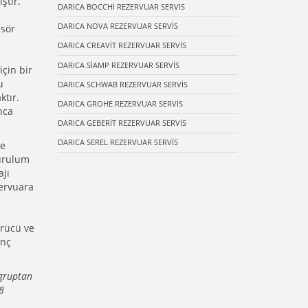
ştır.
DARICA BOCCHİ REZERVUAR SERVİS
DARICA NOVA REZERVUAR SERVİS
nsör
DARICA CREAVİT REZERVUAR SERVİS
DARICA SİAMP REZERVUAR SERVİS
çin bir
u
DARICA SCHWAB REZERVUAR SERVİS
ktır.
DARICA GROHE REZERVUAR SERVİS
nca
DARICA GEBERİT REZERVUAR SERVİS
DARICA SEREL REZERVUAR SERVİS
ve
kurulum
ajı
ervuara
ürücü ve
ınç
 gruptan
8