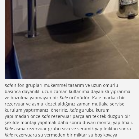
Kale
sifon grupları mükemmel tasarım ve uzun ömürlü
basınca dayanıklı uzun zaman kullanıma dayanıklı yıpranma
ve bozulma yapmayan bir
Kale
ürünüdür. Kale markalı bir
rezervuar ve asma klozet aldığınız zaman mutlaka servise
kurulum yaptırmanızı öneririz.
Kale
gurubu kurum
yapılmadan önce
Kale
rezervuar parçaları tek tek düzgün bir
şekilde montajı yapılmalı daha sonra duvarı montaj yapılmalı.
Kale
asma rezervuar grubu sıva ve seramik yapıldıktan sonra
Kale
rezervuara su vermeden bir miktar su boş kovaya