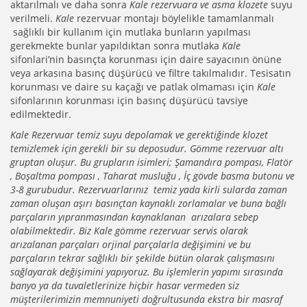
aktarılmalı ve daha sonra
Kale rezervuara ve asma klozete
suyu
verilmeli.
Kale
rezervuar montajı böylelikle tamamlanmalı
sağlıklı bir kullanım için mutlaka bunların yapılması
gerekmekte bunlar yapıldıktan sonra mutlaka
Kale
sifonlari’nin basınçta korunması için daire sayacının önüne
veya arkasına basınç düşürücü ve filtre takılmalıdır. Tesisatın
korunması ve daire su kaçağı ve patlak olmaması için
Kale
sifonlarının korunması için basınç düşürücü tavsiye
edilmektedir.
Kale Rezervuar temiz suyu depolamak ve gerektiğinde klozet
temizlemek için gerekli bir su deposudur. Gömme rezervuar altı
gruptan oluşur. Bu grupların isimleri; Şamandıra pompası, Flatör
, Boşaltma pompası , Taharat musluğu , İç gövde basma butonu ve
3-8 gurubudur. Rezervuarlarınız temiz yada kirli sularda zaman
zaman oluşan aşırı basınçtan kaynaklı zorlamalar ve buna bağlı
parçaların yıpranmasından kaynaklanan arızalara sebep
olabilmektedir. Biz Kale gömme rezervuar servis olarak
arızalanan parçaları orjinal parçalarla değişimini ve bu
parçaların tekrar sağlıklı bir şekilde bütün olarak çalışmasını
sağlayarak değişimini yapıyoruz. Bu işlemlerin yapımı sırasında
banyo ya da tuvaletlerinize hiçbir hasar vermeden siz
müşterilerimizin memnuniyeti doğrultusunda ekstra bir masraf