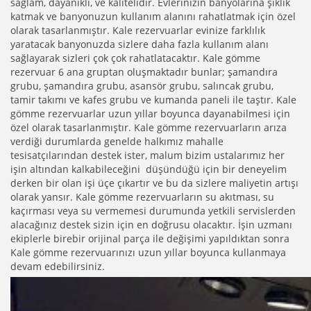
sağlam, dayanıklı, ve kalitelidir. Evlerinizin banyolarına şıklık
katmak ve banyonuzun kullanım alanını rahatlatmak için özel
olarak tasarlanmıştır. Kale rezervuarlar evinize farklılık
yaratacak banyonuzda sizlere daha fazla kullanım alanı
sağlayarak sizleri çok çok rahatlatacaktır. Kale gömme
rezervuar 6 ana gruptan oluşmaktadır bunlar; şamandıra
grubu, şamandıra grubu, asansör grubu, salıncak grubu,
tamir takımı ve kafes grubu ve kumanda paneli ile taştır. Kale
gömme rezervuarlar uzun yıllar boyunca dayanabilmesi için
özel olarak tasarlanmıştır. Kale gömme rezervuarların arıza
verdiği durumlarda genelde halkımız mahalle
tesisatçılarından destek ister, malum bizim ustalarımız her
işin altından kalkabileceğini düşündüğü için bir deneyelim
derken bir olan işi üçe çıkartır ve bu da sizlere maliyetin artışı
olarak yansır. Kale gömme rezervuarların su akıtması, su
kaçırması veya su vermemesi durumunda yetkili servislerden
alacağınız destek sizin için en doğrusu olacaktır. İşin uzmanı
ekiplerle birebir orijinal parça ile değişimi yapıldıktan sonra
Kale gömme rezervuarınızı uzun yıllar boyunca kullanmaya
devam edebilirsiniz.