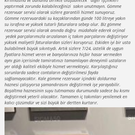
kırılmasına ve bununla birlikte oluşabilecek diğer işçilikleri
yaptırmak zorunda kalabileceğinizi sakın unutmayın. Gömme
rezervuar servisi olarak sizlere garantili hizmet sunuyoruz.
Gömme rezervuardaki su kaçaklarından günde 100 litreye yakın
su israfına ve yüksek tutarlı faturalara sebep olur. Biz gömme
rezervuar servisi olarak anında doğru müdahale ederek orjinal
yedek parçalarımızla arızalanan iç takım parçalarını değiştiriyor
yüksek maliyetli faturalardan sizleri koruyoruz. Eskiden iyi bir usta
bulabilmek büyük sıkıntıydı. Artık sizlere 7/24, üstelik de uygun
fiyatlara hizmet veren ve banyolarınıza hiçbir hasar vermeden
aynı gün içerisinde tamiratınızı tamamlayan deneyimli ustaların
yer aldığı kaliteli ekibiyle hizmet vermekteyiz. Karşılaştığınız
sorunlarda sadece contaların değiştirilmesi fayda
sağlamayacaktır. Kale gömme rezervuar içindeki doldurma
haznesi çalışıyorsa şamandırasını değiştirmek işe yarayabilir.
Boşaltma haznesinin suyu tutmaması durumunda sadece bu kısmı
değiştirmek yeterli olacaktır. Tamamen iç takımları yenilemek en
kalıcı çözümdür ve sizi büyük bir dertten kurtarır.