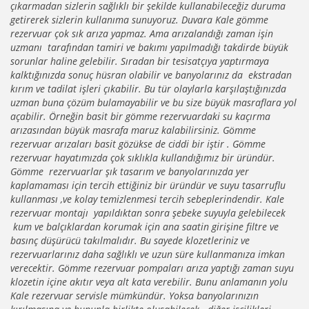
çıkarmadan sizlerin sağlıklı bir şekilde kullanabileceğiz duruma
getirerek sizlerin kullanıma sunuyoruz. Duvara Kale gömme
rezervuar çok sık arıza yapmaz. Ama arızalandığı zaman işin
uzmanı tarafından tamiri ve bakımı yapılmadığı takdirde büyük
sorunlar haline gelebilir. Sıradan bir tesisatçıya yaptırmaya
kalktığınızda sonuç hüsran olabilir ve banyolarınız da ekstradan
kırım ve tadilat işleri çıkabilir. Bu tür olaylarla karşılaştığınızda
uzman buna çözüm bulamayabilir ve bu size büyük masraflara yol
açabilir. Örneğin basit bir gömme rezervuardaki su kaçırma
arızasından büyük masrafa maruz kalabilirsiniz. Gömme
rezervuar arızaları basit gözükse de ciddi bir iştir . Gömme
rezervuar hayatımızda çok sıklıkla kullandığımız bir üründür.
Gömme rezervuarlar şık tasarım ve banyolarınızda yer
kaplamaması için tercih ettiğiniz bir üründür ve suyu tasarruflu
kullanması ,ve kolay temizlenmesi tercih sebeplerindendir. Kale
rezervuar montajı yapıldıktan sonra şebeke suyuyla gelebilecek
kum ve balçıklardan korumak için ana saatin girişine filtre ve
basınç düşürücü takılmalıdır. Bu sayede klozetleriniz ve
rezervuarlarınız daha sağlıklı ve uzun süre kullanmanıza imkan
verecektir. Gömme rezervuar pompaları arıza yaptığı zaman suyu
klozetin içine akıtır veya alt kata verebilir. Bunu anlamanın yolu
Kale rezervuar servisle mümkündür. Yoksa banyolarınızın