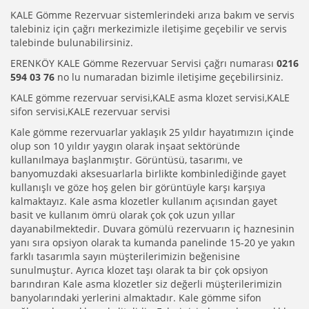
KALE Gömme Rezervuar sistemlerindeki arıza bakım ve servis
talebiniz için çağrı merkezimizle iletişime geçebilir ve servis
talebinde bulunabilirsiniz.
ERENKÖY KALE Gömme Rezervuar Servisi çağrı numarası
0216
594 03 76
no lu numaradan bizimle iletişime geçebilirsiniz.
KALE gömme rezervuar servisi,KALE asma klozet servisi,KALE
sifon servisi,KALE rezervuar servisi
Kale gömme rezervuarlar yaklaşık 25 yıldır hayatımızın içinde
olup son 10 yıldır yaygın olarak inşaat sektöründe
kullanılmaya başlanmıştır. Görüntüsü, tasarımı, ve
banyomuzdaki aksesuarlarla birlikte kombinlediğinde gayet
kullanışlı ve göze hoş gelen bir görüntüyle karşı karşıya
kalmaktayız. Kale asma klozetler kullanım açısından gayet
basit ve kullanım ömrü olarak çok çok uzun yıllar
dayanabilmektedir. Duvara gömülü rezervuarın iç haznesinin
yanı sıra opsiyon olarak ta kumanda panelinde 15-20 ye yakın
farklı tasarımla sayın müşterilerimizin beğenisine
sunulmuştur. Ayrıca klozet taşı olarak ta bir çok opsiyon
barındıran Kale asma klozetler siz değerli müşterilerimizin
banyolarındaki yerlerini almaktadır. Kale gömme sifon