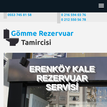
0553 745 81 58
0 216 594 03 76
0 212 550 56 78
ERENKÖY KALE
REZERVUAR
SERVİSİ