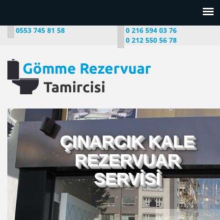
0553 745 81 58
0 216 594 03 76
0 212 550 56 78
ÇINARCIK KALE
REZERVUAR
SERVİSİ