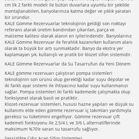
cm lik 2 farklı modeli ile bütün duvarlara uyumlu bir şekilde
montajlanabilen, banyolarınıza katma değer ve şıklık yaratan
bir üründür.
KALE Gömme Rezervuarlar teknolojinin geldiği son noktayı
referans alarak üretim bandından çıkarılan, parça ve
malzeme kalitesi olarak alanın en iyilerindendir. Banyolarınız
KALE Gömme Rezervuar ile ferahlık kazanırken kullanım alanı
olarak ta büyük bir artı sunmaktadır. Banyo da ekstra yer
kaplamayan şık, kullanışlı ve pratik bir klozet sifon sistemidir.
KALE Gömme Rezervuarlar da Su Tasarrufun da Yeni Dönem
KALE gömme rezervuarı çalıştıran pompa sistemleri
teknolojinin son ürünü olup gerektiği kadar suyu depolar ve
iki farklı ayar sistemi ile ihtiyacınız kadar suyu kullanmanızı
sağlar. Pompa sistemleri iki farklı kademede çalışmakta olup
fonksiyonel olarak basit ve pratiktir.
Klozet-rezervuar sistemleri, hususi hazne yapıları ve düşük su
kullanımı elde eden gömme rezervuar iç takımları yardımıyla
gereksiz su tüketimini engelliyor. Gömme rezervuar çift
kademeli fonksiyonu ile 2,5/4 L ve 3/6 L alternatiflerinde
maksimum %70’e varan su tasarrufu sağlıyor.
Sessizlikte Çığır Açan Sifon Sistemleri