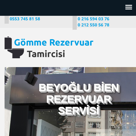
0553 745 81 58
0 216 594 03 76
0 212 550 56 78
BEYOĞLU BİEN
REZERVUAR
SERVİSİ