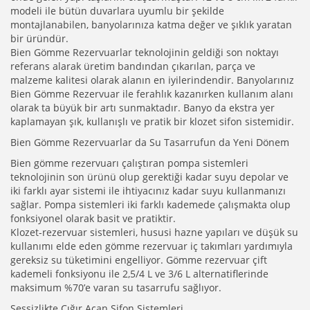
modeli ile bütün duvarlara uyumlu bir şekilde
montajlanabilen, banyolarınıza katma değer ve şıklık yaratan
bir üründür.
Bien Gömme Rezervuarlar teknolojinin geldiği son noktayı
referans alarak üretim bandından çıkarılan, parça ve
malzeme kalitesi olarak alanın en iyilerindendir. Banyolarınız
Bien Gömme Rezervuar ile ferahlık kazanırken kullanım alanı
olarak ta büyük bir artı sunmaktadır. Banyo da ekstra yer
kaplamayan şık, kullanışlı ve pratik bir klozet sifon sistemidir.
Bien Gömme Rezervuarlar da Su Tasarrufun da Yeni Dönem
Bien gömme rezervuarı çalıştıran pompa sistemleri
teknolojinin son ürünü olup gerektiği kadar suyu depolar ve
iki farklı ayar sistemi ile ihtiyacınız kadar suyu kullanmanızı
sağlar. Pompa sistemleri iki farklı kademede çalışmakta olup
fonksiyonel olarak basit ve pratiktir.
Klozet-rezervuar sistemleri, hususi hazne yapıları ve düşük su
kullanımı elde eden gömme rezervuar iç takımları yardımıyla
gereksiz su tüketimini engelliyor. Gömme rezervuar çift
kademeli fonksiyonu ile 2,5/4 L ve 3/6 L alternatiflerinde
maksimum %70’e varan su tasarrufu sağlıyor.
Sessizlikte Çığır Açan Sifon Sistemleri