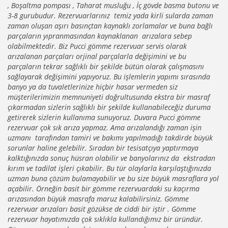
, Boşaltma pompası , Taharat musluğu , İç gövde basma butonu ve
3-8 gurubudur. Rezervuarlarınız temiz yada kirli sularda zaman
zaman oluşan aşırı basınçtan kaynaklı zorlamalar ve buna bağlı
parçaların yıpranmasından kaynaklanan arızalara sebep
olabilmektedir. Biz Pucci gömme rezervuar servis olarak
arızalanan parçaları orjinal parçalarla değişimini ve bu
parçaların tekrar sağlıklı bir şekilde bütün olarak çalışmasını
sağlayarak değişimini yapıyoruz. Bu işlemlerin yapımı sırasında
banyo ya da tuvaletlerinize hiçbir hasar vermeden siz
müşterilerimizin memnuniyeti doğrultusunda ekstra bir masraf
çıkarmadan sizlerin sağlıklı bir şekilde kullanabileceğiz duruma
getirerek sizlerin kullanıma sunuyoruz. Duvara Pucci gömme
rezervuar çok sık arıza yapmaz. Ama arızalandığı zaman işin
uzmanı tarafından tamiri ve bakımı yapılmadığı takdirde büyük
sorunlar haline gelebilir. Sıradan bir tesisatçıya yaptırmaya
kalktığınızda sonuç hüsran olabilir ve banyolarınız da ekstradan
kırım ve tadilat işleri çıkabilir. Bu tür olaylarla karşılaştığınızda
uzman buna çözüm bulamayabilir ve bu size büyük masraflara yol
açabilir. Örneğin basit bir gömme rezervuardaki su kaçırma
arızasından büyük masrafa maruz kalabilirsiniz. Gömme
rezervuar arızaları basit gözükse de ciddi bir iştir . Gömme
rezervuar hayatımızda çok sıklıkla kullandığımız bir üründür.