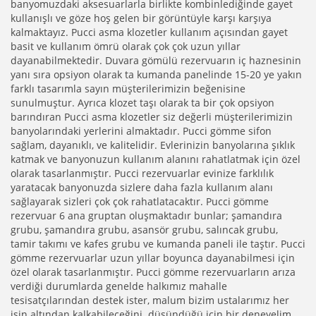
banyomuzdaki aksesuarlarla birlikte kombinlediğinde gayet
kullanışlı ve göze hoş gelen bir görüntüyle karşı karşıya
kalmaktayız.
Pucci
asma klozetler kullanım açısından gayet
basit ve kullanım ömrü olarak çok çok uzun yıllar
dayanabilmektedir. Duvara gömülü rezervuarın iç haznesinin
yanı sıra opsiyon olarak
ta
kumanda panelinde 15-20 ye yakın
farklı tasarımla sayın müşterilerimizin beğenisine
sunulmuştur. Ayrıca klozet taşı olarak ta
bir çok
opsiyon
barındıran
Pucci
asma klozetler siz değerli müşterilerimizin
banyolarındaki yerlerini almaktadır.
Pucci
gömme sifon
sağlam,
dayanıklı,
ve kalitelidir. Evlerinizin banyolarına şıklık
katmak ve banyonuzun kullanım alanını rahatlatmak için özel
olarak tasarlanmıştır.
Pucci
rezervuarlar evinize farklılık
yaratacak banyonuzda sizlere daha fazla kullanım alanı
sağlayarak sizleri çok çok rahatlatacaktır.
Pucci
gömme
rezervuar 6 ana gruptan oluşmaktadır bunlar; şamandıra
grubu, şamandıra grubu, asansör grubu, salıncak grubu,
tamir takımı ve kafes grubu ve kumanda paneli ile taştır.
Pucci
gömme rezervuarlar uzun yıllar boyunca dayanabilmesi için
özel olarak tasarlanmıştır.
Pucci
gömme rezervuarların arıza
verdiği durumlarda genelde halkımız mahalle
tesisatçılarından destek ister, malum bizim ustalarımız her
işin altından
kalkabileceğini düşündüğü
için bir deneyelim