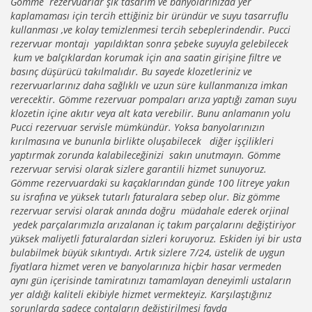
Gömme rezervuarlar şık tasarım ve banyolarınızda yer
kaplamaması için tercih ettiğiniz bir üründür ve suyu tasarruflu
kullanması ,ve kolay temizlenmesi tercih sebeplerindendir. Pucci
rezervuar montajı yapıldıktan sonra şebeke suyuyla gelebilecek
kum ve balçıklardan korumak için ana saatin girişine filtre ve
basınç düşürücü takılmalıdır. Bu sayede klozetleriniz ve
rezervuarlarınız daha sağlıklı ve uzun süre kullanmanıza imkan
verecektir. Gömme rezervuar pompaları arıza yaptığı zaman suyu
klozetin içine akıtır veya alt kata verebilir. Bunu anlamanın yolu
Pucci rezervuar servisle mümkündür. Yoksa banyolarınızın
kırılmasına ve bununla birlikte oluşabilecek diğer işçilikleri
yaptırmak zorunda kalabileceğinizi sakın unutmayın. Gömme
rezervuar servisi olarak sizlere garantili hizmet sunuyoruz.
Gömme rezervuardaki su kaçaklarından günde 100 litreye yakın
su israfına ve yüksek tutarlı faturalara sebep olur. Biz gömme
rezervuar servisi olarak anında doğru müdahale ederek orjinal
yedek parçalarımızla arızalanan iç takım parçalarını değiştiriyor
yüksek maliyetli faturalardan sizleri koruyoruz. Eskiden iyi bir usta
bulabilmek büyük sıkıntıydı. Artık sizlere 7/24, üstelik de uygun
fiyatlara hizmet veren ve banyolarınıza hiçbir hasar vermeden
aynı gün içerisinde tamiratınızı tamamlayan deneyimli ustaların
yer aldığı kaliteli ekibiyle hizmet vermekteyiz. Karşılaştığınız
sorunlarda sadece contaların değiştirilmesi fayda