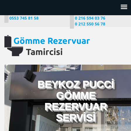
0553 745 81 58
0 216 594 03 76
0 212 550 56 78
BEYKOZ PUCCİ
GÖMME
REZERVUAR
SERVİSİ