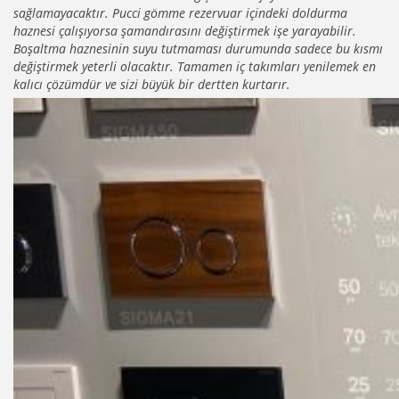
sağlamayacaktır. Pucci gömme rezervuar içindeki doldurma
haznesi çalışıyorsa şamandırasını değiştirmek işe yarayabilir.
Boşaltma haznesinin suyu tutmaması durumunda sadece bu kısmı
değiştirmek yeterli olacaktır. Tamamen iç takımları yenilemek en
kalıcı çözümdür ve sizi büyük bir dertten kurtarır.