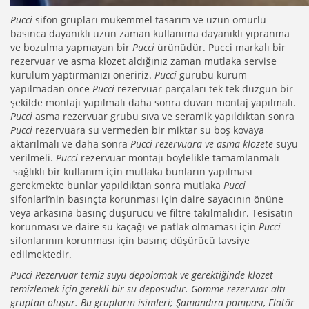
Pucci
sifon grupları mükemmel tasarım ve uzun ömürlü
basınca dayanıklı uzun zaman kullanıma dayanıklı yıpranma
ve bozulma yapmayan bir
Pucci
ürünüdür. Pucci markalı bir
rezervuar ve asma klozet aldığınız zaman mutlaka servise
kurulum yaptırmanızı öneririz.
Pucci
gurubu kurum
yapılmadan önce
Pucci
rezervuar parçaları tek tek düzgün bir
şekilde montajı yapılmalı daha sonra duvarı montaj yapılmalı.
Pucci
asma rezervuar grubu sıva ve seramik yapıldıktan sonra
Pucci
rezervuara su vermeden bir miktar su boş kovaya
aktarılmalı ve daha sonra
Pucci rezervuara ve asma klozete
suyu
verilmeli.
Pucci
rezervuar montajı böylelikle tamamlanmalı
sağlıklı bir kullanım için mutlaka bunların yapılması
gerekmekte bunlar yapıldıktan sonra mutlaka
Pucci
sifonlari’nin basınçta korunması için daire sayacının önüne
veya arkasına basınç düşürücü ve filtre takılmalıdır. Tesisatın
korunması ve daire su kaçağı ve patlak olmaması için
Pucci
sifonlarının korunması için basınç düşürücü tavsiye
edilmektedir.
Pucci Rezervuar temiz suyu depolamak ve gerektiğinde klozet
temizlemek için gerekli bir su deposudur. Gömme rezervuar altı
gruptan oluşur. Bu grupların isimleri; Şamandıra pompası, Flatör