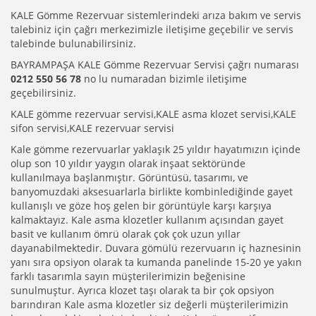
KALE Gömme Rezervuar sistemlerindeki arıza bakım ve servis
talebiniz için çağrı merkezimizle iletişime geçebilir ve servis
talebinde bulunabilirsiniz.
BAYRAMPAŞA KALE Gömme Rezervuar Servisi çağrı numarası
0212 550 56 78
no lu numaradan bizimle iletişime
geçebilirsiniz.
KALE gömme rezervuar servisi,KALE asma klozet servisi,KALE
sifon servisi,KALE rezervuar servisi
Kale gömme rezervuarlar yaklaşık 25 yıldır hayatımızın içinde
olup son 10 yıldır yaygın olarak inşaat sektöründe
kullanılmaya başlanmıştır. Görüntüsü, tasarımı, ve
banyomuzdaki aksesuarlarla birlikte kombinlediğinde gayet
kullanışlı ve göze hoş gelen bir görüntüyle karşı karşıya
kalmaktayız. Kale asma klozetler kullanım açısından gayet
basit ve kullanım ömrü olarak çok çok uzun yıllar
dayanabilmektedir. Duvara gömülü rezervuarın iç haznesinin
yanı sıra opsiyon olarak ta kumanda panelinde 15-20 ye yakın
farklı tasarımla sayın müşterilerimizin beğenisine
sunulmuştur. Ayrıca klozet taşı olarak ta bir çok opsiyon
barındıran Kale asma klozetler siz değerli müşterilerimizin