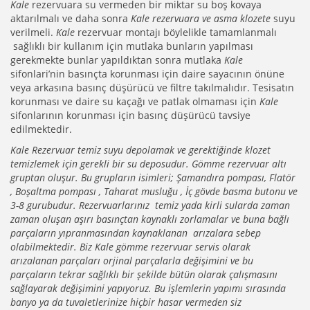
Kale
rezervuara su vermeden bir miktar su boş kovaya
aktarılmalı ve daha sonra
Kale rezervuara ve asma klozete
suyu
verilmeli.
Kale
rezervuar montajı böylelikle tamamlanmalı
sağlıklı bir kullanım için mutlaka bunların yapılması
gerekmekte bunlar yapıldıktan sonra mutlaka
Kale
sifonlari’nin basınçta korunması için daire sayacının önüne
veya arkasına basınç düşürücü ve filtre takılmalıdır. Tesisatın
korunması ve daire su kaçağı ve patlak olmaması için
Kale
sifonlarının korunması için basınç düşürücü tavsiye
edilmektedir.
Kale Rezervuar temiz suyu depolamak ve gerektiğinde klozet
temizlemek için gerekli bir su deposudur. Gömme rezervuar altı
gruptan oluşur. Bu grupların isimleri; Şamandıra pompası, Flatör
, Boşaltma pompası , Taharat musluğu , İç gövde basma butonu ve
3-8 gurubudur. Rezervuarlarınız temiz yada kirli sularda zaman
zaman oluşan aşırı basınçtan kaynaklı zorlamalar ve buna bağlı
parçaların yıpranmasından kaynaklanan arızalara sebep
olabilmektedir. Biz Kale gömme rezervuar servis olarak
arızalanan parçaları orjinal parçalarla değişimini ve bu
parçaların tekrar sağlıklı bir şekilde bütün olarak çalışmasını
sağlayarak değişimini yapıyoruz. Bu işlemlerin yapımı sırasında
banyo ya da tuvaletlerinize hiçbir hasar vermeden siz