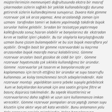
müşterilerimizin memnuniyeti doğrultusunda ekstra bir masraf
çıkarmadan sizlerin sağlıklı bir şekilde kullanabileceğiz duruma
getirerek sizlerin kullanıBeşimına sunuyoruz. Duvara Kale gömme
rezervuar çok sık arıza yapmaz. Ama arızalandığı zaman işin
uzmanı tarafından tamiri ve bakımı yapılmadığı takdirde büyük
sorunlar haline gelebilir. Sıradan bir tesisatçıya yaptırmaya
kalktığınızda sonuç hüsran olabilir ve banyolarınız da ekstradan
kırım ve tadilat işleri çıkabilir. Bu tür olaylarla karşılaştığınızda
uzman buna çözüm bulamayabilir ve bu size büyük masraflara yol
açabilir. Örneğin basit bir gömme rezervuardaki su kaçırma
arızasından büyük masrafa maruz kalabilirsiniz. Gömme
rezervuar arızaları basit gözükse de ciddi bir iştir . Gömme
rezervuar hayatımızda çok sıklıkla kullandığımız bir üründür.
Gömme rezervuarlar şık tasarım ve banyolarınızda yer
kaplamaması için tercih ettiğiniz bir üründür ve suyu tasarruflu
kullanması ,ve kolay temizlenmesi tercih sebeplerindendir. Kale
rezervuar montajı yapıldıktan sonra şebeke suyuyla gelebilecek
kum ve balçıklardan korumak için ana saatin girişine filtre ve
basınç düşürücü takılmalıdır. Bu sayede klozetleriniz ve
rezervuarlarınız daha sağlıklı ve uzun süre kullanmanıza imkan
verecektir. Gömme rezervuar pompaları arıza yaptığı zaman suyu
klozetin içine akıtır veya alt kata verebilir. Bunu anlamanın yolu