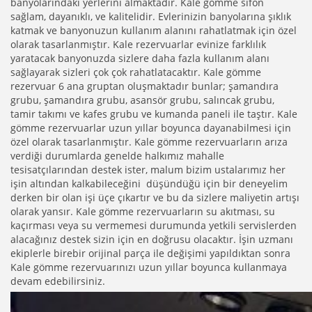
banyolarındaki yerlerini almaktadır. Kale gömme sifon
sağlam, dayanıklı, ve kalitelidir. Evlerinizin banyolarına şıklık
katmak ve banyonuzun kullanım alanını rahatlatmak için özel
olarak tasarlanmıştır. Kale rezervuarlar evinize farklılık
yaratacak banyonuzda sizlere daha fazla kullanım alanı
sağlayarak sizleri çok çok rahatlatacaktır. Kale gömme
rezervuar 6 ana gruptan oluşmaktadır bunlar; şamandıra
grubu, şamandıra grubu, asansör grubu, salıncak grubu,
tamir takımı ve kafes grubu ve kumanda paneli ile taştır. Kale
gömme rezervuarlar uzun yıllar boyunca dayanabilmesi için
özel olarak tasarlanmıştır. Kale gömme rezervuarların arıza
verdiği durumlarda genelde halkımız mahalle
tesisatçılarından destek ister, malum bizim ustalarımız her
işin altından kalkabileceğini düşündüğü için bir deneyelim
derken bir olan işi üçe çıkartır ve bu da sizlere maliyetin artışı
olarak yansır. Kale gömme rezervuarların su akıtması, su
kaçırması veya su vermemesi durumunda yetkili servislerden
alacağınız destek sizin için en doğrusu olacaktır. İşin uzmanı
ekiplerle birebir orijinal parça ile değişimi yapıldıktan sonra
Kale gömme rezervuarınızı uzun yıllar boyunca kullanmaya
devam edebilirsiniz.