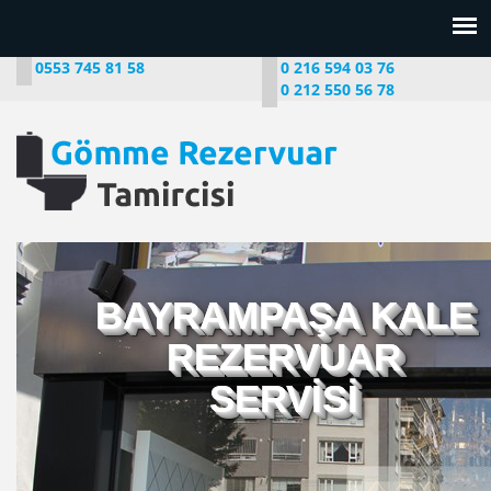
0553 745 81 58
0 216 594 03 76
0 212 550 56 78
BAYRAMPAŞA KALE
REZERVUAR
SERVİSİ