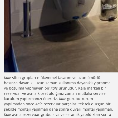
Kale
sifon grupları mükemmel tasarım ve uzun ömürlü
basınca dayanıklı uzun zaman kullanıma dayanıklı yıpranma
ve bozulma yapmayan bir
Kale
ürünüdür. Kale markalı bir
rezervuar ve asma klozet aldığınız zaman mutlaka servise
kurulum yaptırmanızı öneririz.
Kale
gurubu kurum
yapılmadan önce
Kale
rezervuar parçaları tek tek düzgün bir
şekilde montajı yapılmalı daha sonra duvarı montaj yapılmalı.
Kale
asma rezervuar grubu sıva ve seramik yapıldıktan sonra