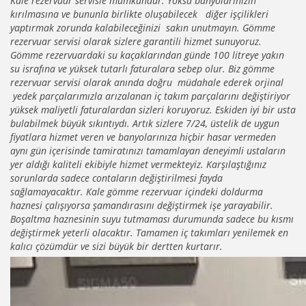
Kale rezervuar servisle mümkündür. Yoksa banyolarınızın
kırılmasına ve bununla birlikte oluşabilecek diğer işçilikleri
yaptırmak zorunda kalabileceğinizi sakın unutmayın. Gömme
rezervuar servisi olarak sizlere garantili hizmet sunuyoruz.
Gömme rezervuardaki su kaçaklarından günde 100 litreye yakın
su israfına ve yüksek tutarlı faturalara sebep olur. Biz gömme
rezervuar servisi olarak anında doğru müdahale ederek orjinal
yedek parçalarımızla arızalanan iç takım parçalarını değiştiriyor
yüksek maliyetli faturalardan sizleri koruyoruz. Eskiden iyi bir usta
bulabilmek büyük sıkıntıydı. Artık sizlere 7/24, üstelik de uygun
fiyatlara hizmet veren ve banyolarınıza hiçbir hasar vermeden
aynı gün içerisinde tamiratınızı tamamlayan deneyimli ustaların
yer aldığı kaliteli ekibiyle hizmet vermekteyiz. Karşılaştığınız
sorunlarda sadece contaların değiştirilmesi fayda
sağlamayacaktır. Kale gömme rezervuar içindeki doldurma
haznesi çalışıyorsa şamandırasını değiştirmek işe yarayabilir.
Boşaltma haznesinin suyu tutmaması durumunda sadece bu kısmı
değiştirmek yeterli olacaktır. Tamamen iç takımları yenilemek en
kalıcı çözümdür ve sizi büyük bir dertten kurtarır.