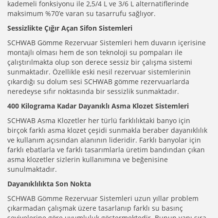
kademeli fonksiyonu ile 2,5/4 L ve 3/6 L alternatiflerinde
maksimum %70’e varan su tasarrufu sağlıyor.
Sessizlikte Çığır Açan Sifon Sistemleri
SCHWAB Gömme Rezervuar Sistemleri hem duvarın içerisine
montajlı olması hem de son teknoloji su pompaları ile
çalıştırılmakta olup son derece sessiz bir çalışma sistemi
sunmaktadır. Özellikle eski nesil rezervuar sistemlerinin
çıkardığı su dolum sesi SCHWAB gömme rezervuarlarda
neredeyse sıfır noktasında bir sessizlik sunmaktadır.
400 Kilograma Kadar Dayanıklı Asma Klozet Sistemleri
SCHWAB Asma Klozetler her türlü farklılıktaki banyo için
birçok farklı asma klozet çeşidi sunmakla beraber dayanıklılık
ve kullanım açısından alanının lideridir. Farklı banyolar için
farklı ebatlarla ve farklı tasarımlarla üretim bandından çıkan
asma klozetler sizlerin kullanımına ve beğenisine
sunulmaktadır.
Dayanıklılıkta Son Nokta
SCHWAB Gömme Rezervuar Sistemleri uzun yıllar problem
çıkarmadan çalışmak üzere tasarlanıp farklı su basınç
seviyelerine göre uyumluluk göstermektedir. Bunun yanı sıra