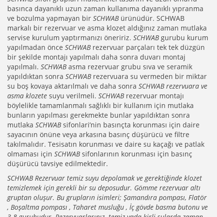
basınca dayanıklı uzun zaman kullanıma dayanıklı yıpranma
ve bozulma yapmayan bir
SCHWAB
ürünüdür. SCHWAB
markalı bir rezervuar ve asma klozet aldığınız zaman mutlaka
servise kurulum yaptırmanızı öneririz.
SCHWAB
gurubu kurum
yapılmadan önce
SCHWAB
rezervuar parçaları tek tek düzgün
bir şekilde montajı yapılmalı daha sonra duvarı montaj
yapılmalı.
SCHWAB
asma rezervuar grubu sıva ve seramik
yapıldıktan sonra
SCHWAB
rezervuara su vermeden bir miktar
su boş kovaya aktarılmalı ve daha sonra
SCHWAB rezervuara ve
asma klozete
suyu verilmeli.
SCHWAB
rezervuar montajı
böylelikle tamamlanmalı sağlıklı bir kullanım için mutlaka
bunların yapılması gerekmekte bunlar yapıldıktan sonra
mutlaka
SCHWAB
sifonlari’nin basınçta korunması için daire
sayacının önüne veya arkasına basınç düşürücü ve filtre
takılmalıdır. Tesisatın korunması ve daire su kaçağı ve patlak
olmaması için
SCHWAB
sifonlarının korunması için basınç
düşürücü tavsiye edilmektedir.
SCHWAB Rezervuar temiz suyu depolamak ve gerektiğinde klozet
temizlemek için gerekli bir su deposudur. Gömme rezervuar altı
gruptan oluşur. Bu grupların isimleri; Şamandıra pompası, Flatör
, Boşaltma pompası , Taharet musluğu , İç gövde basma butonu ve
3-8 gurubudur. Rezervuarlarınız temiz yada kirli sularda zaman