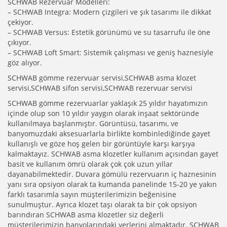
SCHWAB Rezervuar Modelleri:
– SCHWAB Integra: Modern çizgileri ve şık tasarımı ile dikkat
çekiyor.
– SCHWAB Versus: Estetik görünümü ve su tasarrufu ile öne
çıkıyor.
– SCHWAB Loft Smart: Sistemik çalışması ve geniş haznesiyle
göz alıyor.
SCHWAB gömme rezervuar servisi,SCHWAB asma klozet
servisi,SCHWAB sifon servisi,SCHWAB rezervuar servisi
SCHWAB gömme rezervuarlar yaklaşık 25 yıldır hayatımızın
içinde olup son 10 yıldır yaygın olarak inşaat sektöründe
kullanılmaya başlanmıştır. Görüntüsü, tasarımı, ve
banyomuzdaki aksesuarlarla birlikte kombinlediğinde gayet
kullanışlı ve göze hoş gelen bir görüntüyle karşı karşıya
kalmaktayız. SCHWAB asma klozetler kullanım açısından gayet
basit ve kullanım ömrü olarak çok çok uzun yıllar
dayanabilmektedir. Duvara gömülü rezervuarın iç haznesinin
yanı sıra opsiyon olarak ta kumanda panelinde 15-20 ye yakın
farklı tasarımla sayın müşterilerimizin beğenisine
sunulmuştur. Ayrıca klozet taşı olarak ta bir çok opsiyon
barındıran SCHWAB asma klozetler siz değerli
müşterilerimizin banyolarındaki yerlerini almaktadır. SCHWAB