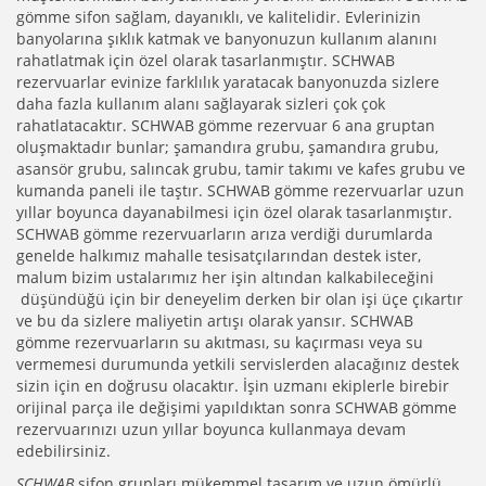
gömme sifon sağlam, dayanıklı, ve kalitelidir. Evlerinizin
banyolarına şıklık katmak ve banyonuzun kullanım alanını
rahatlatmak için özel olarak tasarlanmıştır. SCHWAB
rezervuarlar evinize farklılık yaratacak banyonuzda sizlere
daha fazla kullanım alanı sağlayarak sizleri çok çok
rahatlatacaktır. SCHWAB gömme rezervuar 6 ana gruptan
oluşmaktadır bunlar; şamandıra grubu, şamandıra grubu,
asansör grubu, salıncak grubu, tamir takımı ve kafes grubu ve
kumanda paneli ile taştır. SCHWAB gömme rezervuarlar uzun
yıllar boyunca dayanabilmesi için özel olarak tasarlanmıştır.
SCHWAB gömme rezervuarların arıza verdiği durumlarda
genelde halkımız mahalle tesisatçılarından destek ister,
malum bizim ustalarımız her işin altından kalkabileceğini
düşündüğü için bir deneyelim derken bir olan işi üçe çıkartır
ve bu da sizlere maliyetin artışı olarak yansır. SCHWAB
gömme rezervuarların su akıtması, su kaçırması veya su
vermemesi durumunda yetkili servislerden alacağınız destek
sizin için en doğrusu olacaktır. İşin uzmanı ekiplerle birebir
orijinal parça ile değişimi yapıldıktan sonra SCHWAB gömme
rezervuarınızı uzun yıllar boyunca kullanmaya devam
edebilirsiniz.
SCHWAB
sifon grupları mükemmel tasarım ve uzun ömürlü