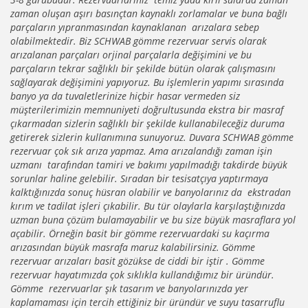
zaman oluşan aşırı basınçtan kaynaklı zorlamalar ve buna bağlı
parçaların yıpranmasından kaynaklanan arızalara sebep
olabilmektedir. Biz SCHWAB gömme rezervuar servis olarak
arızalanan parçaları orjinal parçalarla değişimini ve bu
parçaların tekrar sağlıklı bir şekilde bütün olarak çalışmasını
sağlayarak değişimini yapıyoruz. Bu işlemlerin yapımı sırasında
banyo ya da tuvaletlerinize hiçbir hasar vermeden siz
müşterilerimizin memnuniyeti doğrultusunda ekstra bir masraf
çıkarmadan sizlerin sağlıklı bir şekilde kullanabileceğiz duruma
getirerek sizlerin kullanımına sunuyoruz. Duvara SCHWAB gömme
rezervuar çok sık arıza yapmaz. Ama arızalandığı zaman işin
uzmanı tarafından tamiri ve bakımı yapılmadığı takdirde büyük
sorunlar haline gelebilir. Sıradan bir tesisatçıya yaptırmaya
kalktığınızda sonuç hüsran olabilir ve banyolarınız da ekstradan
kırım ve tadilat işleri çıkabilir. Bu tür olaylarla karşılaştığınızda
uzman buna çözüm bulamayabilir ve bu size büyük masraflara yol
açabilir. Örneğin basit bir gömme rezervuardaki su kaçırma
arızasından büyük masrafa maruz kalabilirsiniz. Gömme
rezervuar arızaları basit gözükse de ciddi bir iştir . Gömme
rezervuar hayatımızda çok sıklıkla kullandığımız bir üründür.
Gömme rezervuarlar şık tasarım ve banyolarınızda yer
kaplamaması için tercih ettiğiniz bir üründür ve suyu tasarruflu