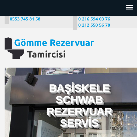
0553 745 81 58
0 216 594 03 76
0 212 550 56 78
BAŞİSKELE
SCHWAB
REZERVUAR
SERVİS