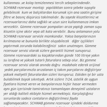
kullanması ,ve kolay temizlenmesi tercih sebeplerindendir.
SCHWAB rezervuar montajı yapıldıktan sonra şebeke suyuyla
gelebilecek kum ve balçıklardan korumak için ana saatin girişine
filtre ve basınç düşürücü takılmalıdır. Bu sayede klozetleriniz ve
rezervuarlarınız daha sağlıklı ve uzun süre kullanmanıza imkan
verecektir. Gömme rezervuar pompaları arıza yaptığı zaman suyu
klozetin içine akıtır veya alt kata verebilir. Bunu anlamanın yolu
SCHWAB rezervuar servisle mümkündür. Yoksa banyolarınızın
kırılmasına ve bununla birlikte oluşabilecek diğer işçilikleri
yaptırmak zorunda kalabileceğinizi sakın unutmayın. Gömme
rezervuar servisi olarak sizlere garantili hizmet sunuyoruz.
Gömme rezervuardaki su kaçaklarından günde 100 litreye yakın
su israfına ve yüksek tutarlı faturalara sebep olur. Biz gömme
rezervuar servisi olarak anında doğru müdahale ederek orijinal
yedek parçalarımızla arızalanan iç takım parçalarını değiştiriyor
yüksek maliyetli faturalardan sizleri koruyoruz. Eskiden iyi bir usta
bulabilmek büyük sıkıntıydı. Artık sizlere 7/24, üstelik de uygun
fiyatlara hizmet veren ve banyolarınıza hiçbir hasar vermeden
aynı gün içerisinde tamiratınızı tamamlayan deneyimli ustaların
yer aldığı kaliteli ekibiyle hizmet vermekteyiz. Karşılaştığınız
sorunlarda sadece contaların değiştirilmesi fayda
sağlamayacaktır. SCHWAB gömme rezervuar içindeki doldurma