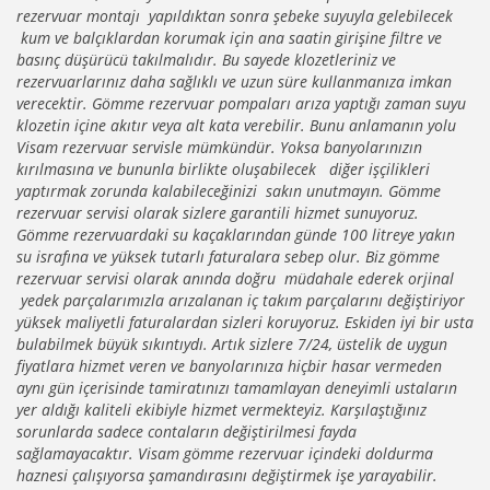
rezervuar montajı yapıldıktan sonra şebeke suyuyla gelebilecek
kum ve balçıklardan korumak için ana saatin girişine filtre ve
basınç düşürücü takılmalıdır. Bu sayede klozetleriniz ve
rezervuarlarınız daha sağlıklı ve uzun süre kullanmanıza imkan
verecektir. Gömme rezervuar pompaları arıza yaptığı zaman suyu
klozetin içine akıtır veya alt kata verebilir. Bunu anlamanın yolu
Visam rezervuar servisle mümkündür. Yoksa banyolarınızın
kırılmasına ve bununla birlikte oluşabilecek diğer işçilikleri
yaptırmak zorunda kalabileceğinizi sakın unutmayın. Gömme
rezervuar servisi olarak sizlere garantili hizmet sunuyoruz.
Gömme rezervuardaki su kaçaklarından günde 100 litreye yakın
su israfına ve yüksek tutarlı faturalara sebep olur. Biz gömme
rezervuar servisi olarak anında doğru müdahale ederek orjinal
yedek parçalarımızla arızalanan iç takım parçalarını değiştiriyor
yüksek maliyetli faturalardan sizleri koruyoruz. Eskiden iyi bir usta
bulabilmek büyük sıkıntıydı. Artık sizlere 7/24, üstelik de uygun
fiyatlara hizmet veren ve banyolarınıza hiçbir hasar vermeden
aynı gün içerisinde tamiratınızı tamamlayan deneyimli ustaların
yer aldığı kaliteli ekibiyle hizmet vermekteyiz. Karşılaştığınız
sorunlarda sadece contaların değiştirilmesi fayda
sağlamayacaktır. Visam gömme rezervuar içindeki doldurma
haznesi çalışıyorsa şamandırasını değiştirmek işe yarayabilir.