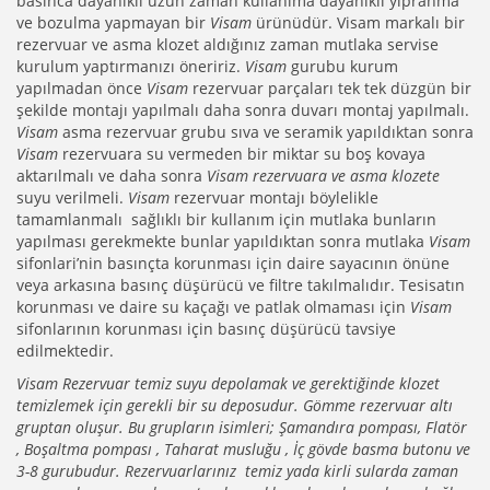
basınca dayanıklı uzun zaman kullanıma dayanıklı yıpranma
ve bozulma yapmayan bir
Visam
ürünüdür. Visam markalı bir
rezervuar ve asma klozet aldığınız zaman mutlaka servise
kurulum yaptırmanızı öneririz.
Visam
gurubu kurum
yapılmadan önce
Visam
rezervuar parçaları tek tek düzgün bir
şekilde montajı yapılmalı daha sonra duvarı montaj yapılmalı.
Visam
asma rezervuar grubu sıva ve seramik yapıldıktan sonra
Visam
rezervuara su vermeden bir miktar su boş kovaya
aktarılmalı ve daha sonra
Visam rezervuara ve asma klozete
suyu verilmeli.
Visam
rezervuar montajı böylelikle
tamamlanmalı sağlıklı bir kullanım için mutlaka bunların
yapılması gerekmekte bunlar yapıldıktan sonra mutlaka
Visam
sifonlari’nin basınçta korunması için daire sayacının önüne
veya arkasına basınç düşürücü ve filtre takılmalıdır. Tesisatın
korunması ve daire su kaçağı ve patlak olmaması için
Visam
sifonlarının korunması için basınç düşürücü tavsiye
edilmektedir.
Visam Rezervuar temiz suyu depolamak ve gerektiğinde klozet
temizlemek için gerekli bir su deposudur. Gömme rezervuar altı
gruptan oluşur. Bu grupların isimleri; Şamandıra pompası, Flatör
, Boşaltma pompası , Taharat musluğu , İç gövde basma butonu ve
3-8 gurubudur. Rezervuarlarınız temiz yada kirli sularda zaman