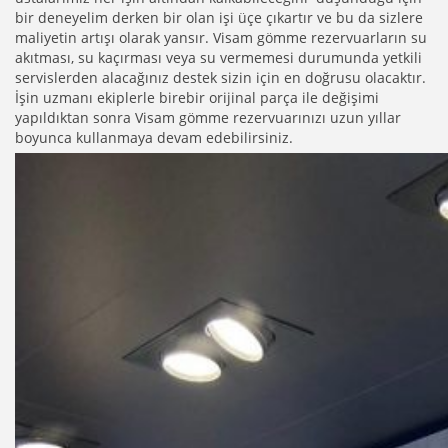
bir deneyelim derken bir olan işi üçe çıkartır ve bu da sizlere
maliyetin artışı olarak yansır.
Visam
gömme rezervuarların su
akıtması, su kaçırması veya su vermemesi durumunda yetkili
servislerden alacağınız destek sizin için en doğrusu olacaktır.
İşin uzmanı ekiplerle birebir orijinal parça ile değişimi
yapıldıktan sonra
Visam
gömme rezervuarınızı uzun yıllar
boyunca kullanmaya devam edebilirsiniz.