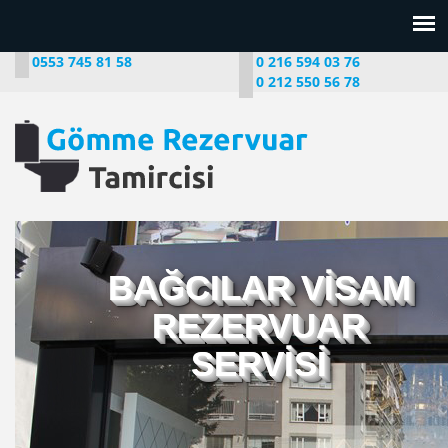
0553 745 81 58
0 216 594 03 76
0 212 550 56 78
BAĞCILAR VİSAM
REZERVUAR
SERVİSİ