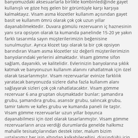
banyomuzdaki aksesuarlarla birlikte kombinlediğinde gayet
kullanışlı ve göze hoş gelen bir görüntüyle karşı karşıya
kalmaktayız.
Visam
asma klozetler kullanım açısından gayet
basit ve kullanım ömrü olarak çok çok uzun yıllar
dayanabilmektedir. Duvara gömülü rezervuarın iç haznesinin
yanı sıra opsiyon olarak
ta
kumanda panelinde 15-20 ye yakın
farklı tasarımla sayın müşterilerimizin beğenisine
sunulmuştur. Ayrıca klozet taşı olarak ta
bir çok
opsiyon
barındıran
Visam
asma klozetler siz değerli müşterilerimizin
banyolarındaki yerlerini almaktadır.
Visam
gömme sifon
sağlam,
dayanıklı,
ve kalitelidir. Evlerinizin banyolarına şıklık
katmak ve banyonuzun kullanım alanını rahatlatmak için özel
olarak tasarlanmıştır.
Visam
rezervuarlar evinize farklılık
yaratacak banyonuzda sizlere daha fazla kullanım alanı
sağlayarak sizleri çok çok rahatlatacaktır.
Visam
gömme
rezervuar 6 ana gruptan oluşmaktadır bunlar; şamandıra
grubu, şamandıra grubu, asansör grubu, salıncak grubu,
tamir takımı ve kafes grubu ve kumanda paneli ile taştır.
Visam
gömme rezervuarlar uzun yıllar boyunca
dayanabilmesi için özel olarak tasarlanmıştır.
Visam
gömme
rezervuarların arıza verdiği durumlarda genelde halkımız
mahalle tesisatçılarından destek ister, malum bizim
ustalarımız her işin altından
kalkabileceğini düşündüğü
için