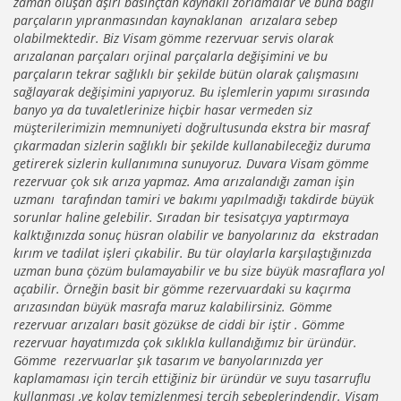
zaman oluşan aşırı basınçtan kaynaklı zorlamalar ve buna bağlı
parçaların yıpranmasından kaynaklanan arızalara sebep
olabilmektedir. Biz Visam gömme rezervuar servis olarak
arızalanan parçaları orjinal parçalarla değişimini ve bu
parçaların tekrar sağlıklı bir şekilde bütün olarak çalışmasını
sağlayarak değişimini yapıyoruz. Bu işlemlerin yapımı sırasında
banyo ya da tuvaletlerinize hiçbir hasar vermeden siz
müşterilerimizin memnuniyeti doğrultusunda ekstra bir masraf
çıkarmadan sizlerin sağlıklı bir şekilde kullanabileceğiz duruma
getirerek sizlerin kullanımına sunuyoruz. Duvara Visam gömme
rezervuar çok sık arıza yapmaz. Ama arızalandığı zaman işin
uzmanı tarafından tamiri ve bakımı yapılmadığı takdirde büyük
sorunlar haline gelebilir. Sıradan bir tesisatçıya yaptırmaya
kalktığınızda sonuç hüsran olabilir ve banyolarınız da ekstradan
kırım ve tadilat işleri çıkabilir. Bu tür olaylarla karşılaştığınızda
uzman buna çözüm bulamayabilir ve bu size büyük masraflara yol
açabilir. Örneğin basit bir gömme rezervuardaki su kaçırma
arızasından büyük masrafa maruz kalabilirsiniz. Gömme
rezervuar arızaları basit gözükse de ciddi bir iştir . Gömme
rezervuar hayatımızda çok sıklıkla kullandığımız bir üründür.
Gömme rezervuarlar şık tasarım ve banyolarınızda yer
kaplamaması için tercih ettiğiniz bir üründür ve suyu tasarruflu
kullanması ,ve kolay temizlenmesi tercih sebeplerindendir. Visam